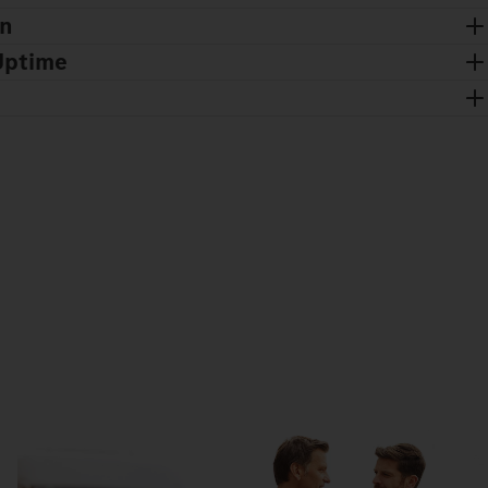
en
Uptime