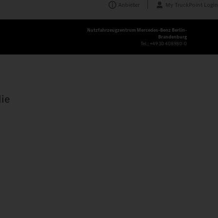
Anbieter
My TruckPoint Login
Nutzfahrzeugzentrum Mercedes‑Benz Berlin-
Brandenburg
Tel.:
+49 30 408980-0
die